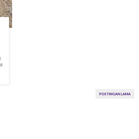
g
di
POSTINGAN LAMA