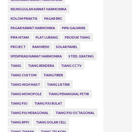
KEUNGGULAN KAWAT HARMONIKA
KOLOM PRAKTIS
PAGAR BRC
PAGAR KAWAT HARMONIKA
PIPA GALVANIS
PIPA HITAM
PLAT LUBANG
PRODUK TIANG
PROJECT
RAM MESH
SOLAR PANEL
SPESIFIKASI KAWAT HARMONIKA
STEEL GRATING
TIANG
TIANG BENDERA
TIANG CCTV
TIANG CUSTOM
TIANG FIBER
TIANG HIGH MAST
TIANG LISTRIK
TIANG MONOPOLE
TIANG PENANGKAL PETIR
TIANG PJU
TIANG PJU BULAT
TIANG PJU HEXAGONAL
TIANG PJU OCTAGONAL
TIANG RPPJ
TIANG SOLAR CELL
TIANG TAMAN
TIANG TELKOM