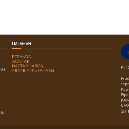
HALAMAN
BERANDA
KONTAK
DAFTAR HARGA
PT.
rga
PROFIL PERUSAHAAN
Prod
sepe
Kawa
Pipa
KAM
KAW
(BY
 &