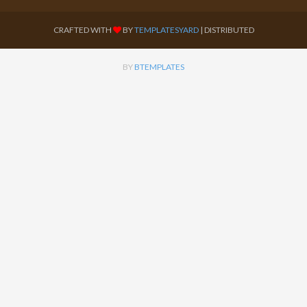
CRAFTED WITH
BY
TEMPLATESYARD
| DISTRIBUTED
BY
BTEMPLATES