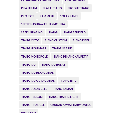
PIPA HITAM
PLAT LUBANG
PRODUK TIANG
PROJECT
RAM MESH
SOLAR PANEL
SPESIFIKASI KAWAT HARMONIKA
STEEL GRATING
TIANG
TIANG BENDERA
TIANG CCTV
TIANG CUSTOM
TIANG FIBER
TIANG HIGH MAST
TIANG LISTRIK
TIANG MONOPOLE
TIANG PENANGKAL PETIR
TIANG PJU
TIANG PJU BULAT
TIANG PJU HEXAGONAL
TIANG PJU OCTAGONAL
TIANG RPPJ
TIANG SOLAR CELL
TIANG TAMAN
TIANG TELKOM
TIANG TRAFFIC LIGHT
TIANG TRIANGLE
UKURAN KAWAT HARMONIKA
WIREMESH