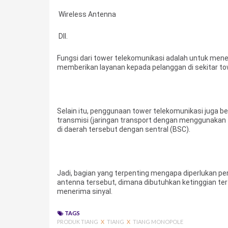
Wireless Antenna
Dll.
Fungsi dari tower telekomunikasi adalah untuk men
memberikan layanan kepada pelanggan di sekitar to
Selain itu, penggunaan tower telekomunikasi juga
transmisi (jaringan transport dengan menggunaka
di daerah tersebut dengan sentral (BSC).
Jadi, bagian yang terpenting mengapa diperlukan 
antenna tersebut, dimana dibutuhkan ketinggian 
menerima sinyal.
TAGS
PRODUK TIANG
X
TIANG
X
TIANG MONOPOLE