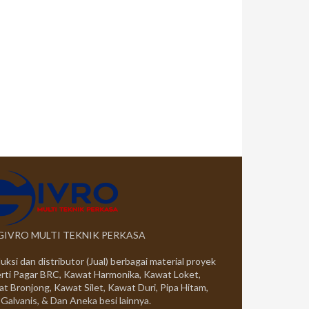
 GIVRO MULTI TEKNIK PERKASA
uksi dan distributor (Jual) berbagai material proyek
rti Pagar BRC, Kawat Harmonika, Kawat Loket,
t Bronjong, Kawat Silet, Kawat Duri, Pipa Hitam,
 Galvanis, & Dan Aneka besi lainnya.