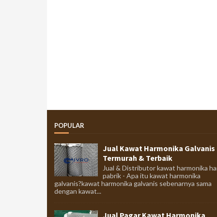
POPULAR
Jual Kawat Harmonika Galvanis
Termurah & Terbaik
Jual & Distributor kawat harmonika ha
pabrik - Apa itu kawat harmonika
galvanis?kawat harmonika galvanis sebenarnya sama
dengan kawat...
Jual Pagar Kawat Harmonika