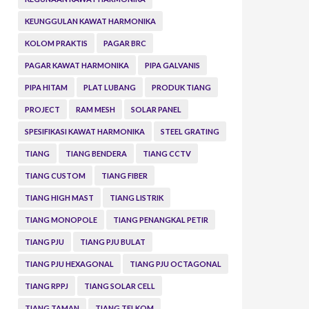
KEUNGGULAN KAWAT HARMONIKA
KOLOM PRAKTIS
PAGAR BRC
PAGAR KAWAT HARMONIKA
PIPA GALVANIS
PIPA HITAM
PLAT LUBANG
PRODUK TIANG
PROJECT
RAM MESH
SOLAR PANEL
SPESIFIKASI KAWAT HARMONIKA
STEEL GRATING
TIANG
TIANG BENDERA
TIANG CCTV
TIANG CUSTOM
TIANG FIBER
TIANG HIGH MAST
TIANG LISTRIK
TIANG MONOPOLE
TIANG PENANGKAL PETIR
TIANG PJU
TIANG PJU BULAT
TIANG PJU HEXAGONAL
TIANG PJU OCTAGONAL
TIANG RPPJ
TIANG SOLAR CELL
TIANG TAMAN
TIANG TELKOM