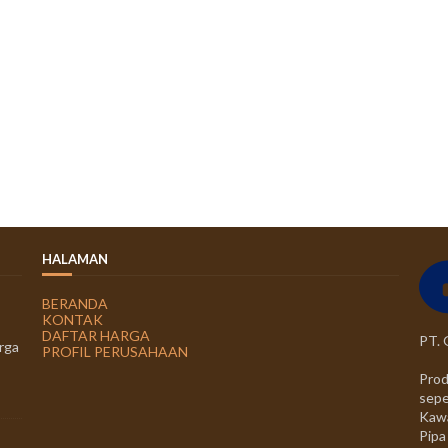
HALAMAN
BERANDA
KONTAK
DAFTAR HARGA
PT.
rga
PROFIL PERUSAHAAN
Prod
sepe
Kawa
Pipa