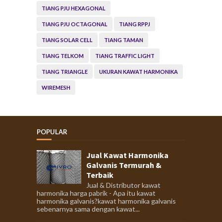
TIANG PJU HEXAGONAL
TIANG PJU OCTAGONAL
TIANG RPPJ
TIANG SOLAR CELL
TIANG TAMAN
TIANG TELKOM
TIANG TRAFFIC LIGHT
TIANG TRIANGLE
UKURAN KAWAT HARMONIKA
WIREMESH
POPULAR
Jual Kawat Harmonika
Galvanis Termurah &
Terbaik
Jual & Distributor kawat
harmonika harga pabrik - Apa itu kawat
harmonika galvanis?kawat harmonika galvanis
sebenarnya sama dengan kawat...