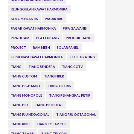
KEUNGGULAN KAWAT HARMONIKA
KOLOM PRAKTIS
PAGAR BRC
PAGAR KAWAT HARMONIKA
PIPA GALVANIS
PIPA HITAM
PLAT LUBANG
PRODUK TIANG
PROJECT
RAM MESH
SOLAR PANEL
SPESIFIKASI KAWAT HARMONIKA
STEEL GRATING
TIANG
TIANG BENDERA
TIANG CCTV
TIANG CUSTOM
TIANG FIBER
TIANG HIGH MAST
TIANG LISTRIK
TIANG MONOPOLE
TIANG PENANGKAL PETIR
TIANG PJU
TIANG PJU BULAT
TIANG PJU HEXAGONAL
TIANG PJU OCTAGONAL
TIANG RPPJ
TIANG SOLAR CELL
TIANG TAMAN
TIANG TELKOM