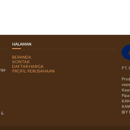
HALAMAN
BERANDA
KONTAK
DAFTAR HARGA
PT.
rga
PROFIL PERUSAHAAN
Prod
sepe
Kawa
Pipa
KAM
KAW
(BY
 &