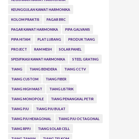
KEUNGGULAN KAWAT HARMONIKA
KOLOM PRAKTIS
PAGAR BRC
PAGAR KAWAT HARMONIKA
PIPA GALVANIS
PIPA HITAM
PLAT LUBANG
PRODUK TIANG
PROJECT
RAM MESH
SOLAR PANEL
SPESIFIKASI KAWAT HARMONIKA
STEEL GRATING
TIANG
TIANG BENDERA
TIANG CCTV
TIANG CUSTOM
TIANG FIBER
TIANG HIGH MAST
TIANG LISTRIK
TIANG MONOPOLE
TIANG PENANGKAL PETIR
TIANG PJU
TIANG PJU BULAT
TIANG PJU HEXAGONAL
TIANG PJU OCTAGONAL
TIANG RPPJ
TIANG SOLAR CELL
TIANG TAMAN
TIANG TELKOM