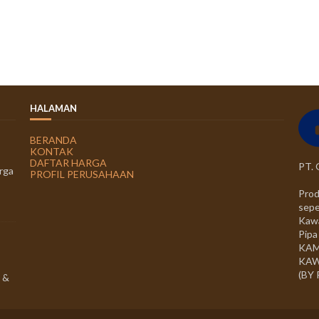
HALAMAN
BERANDA
KONTAK
DAFTAR HARGA
PT.
rga
PROFIL PERUSAHAAN
Prod
sepe
Kawa
Pipa
KAM
KAW
(BY
 &