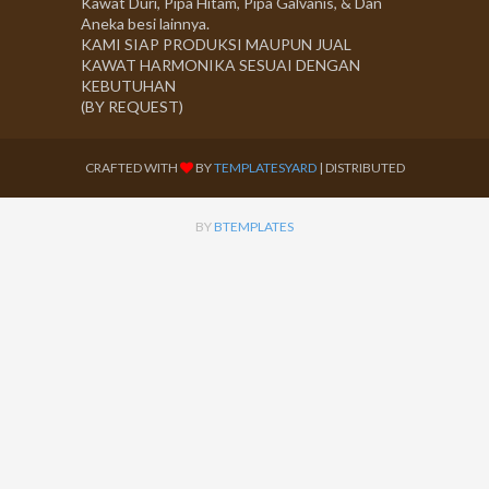
Kawat Duri, Pipa Hitam, Pipa Galvanis, & Dan
Aneka besi lainnya.
KAMI SIAP PRODUKSI MAUPUN JUAL
KAWAT HARMONIKA SESUAI DENGAN
KEBUTUHAN
(BY REQUEST)
CRAFTED WITH
BY
TEMPLATESYARD
| DISTRIBUTED
BY
BTEMPLATES