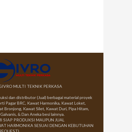
 GIVRO MULTI TEKNIK PERKASA
uksi dan distributor (Jual) berbagai material proyek
rti Pagar BRC, Kawat Harmonika, Kawat Loket,
t Bronjong, Kawat Silet, Kawat Duri, Pipa Hitam,
 Galvanis, & Dan Aneka besi lainnya.
I SIAP PRODUKSI MAUPUN JUAL
AT HARMONIKA SESUAI DENGAN KEBUTUHAN
 REQUEST)