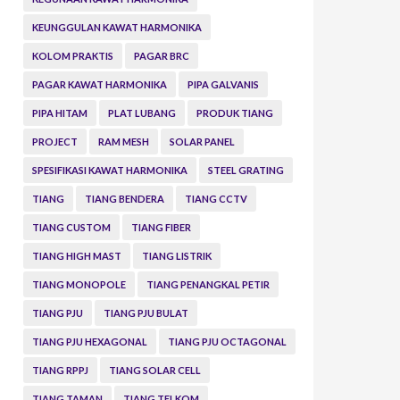
KEUNGGULAN KAWAT HARMONIKA
KOLOM PRAKTIS
PAGAR BRC
PAGAR KAWAT HARMONIKA
PIPA GALVANIS
PIPA HITAM
PLAT LUBANG
PRODUK TIANG
PROJECT
RAM MESH
SOLAR PANEL
SPESIFIKASI KAWAT HARMONIKA
STEEL GRATING
TIANG
TIANG BENDERA
TIANG CCTV
TIANG CUSTOM
TIANG FIBER
TIANG HIGH MAST
TIANG LISTRIK
TIANG MONOPOLE
TIANG PENANGKAL PETIR
TIANG PJU
TIANG PJU BULAT
TIANG PJU HEXAGONAL
TIANG PJU OCTAGONAL
TIANG RPPJ
TIANG SOLAR CELL
TIANG TAMAN
TIANG TELKOM