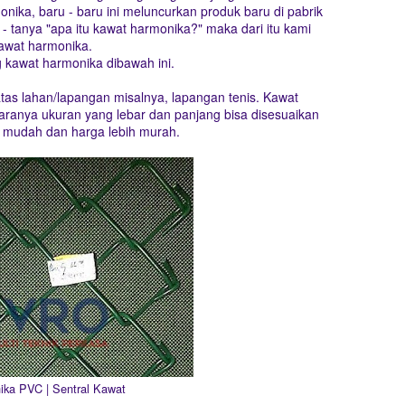
nika, baru - baru ini meluncurkan produk baru di pabrik
- tanya "apa itu kawat harmonika?" maka dari itu kami
kawat harmonika.
g kawat harmonika dibawah ini.
as lahan/lapangan misalnya, lapangan tenis. Kawat
taranya ukuran yang lebar dan panjang bisa disesuaikan
 mudah dan harga lebih murah.
ika PVC | Sentral Kawat