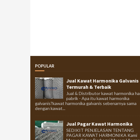
POPULAR
Jual Kawat Harmonika Galvanis
Termurah & Terbaik
Jual & Distributor kawat harmonika ha
pabrik - Apa itu kawat harmonika
galvanis?kawat harmonika galvanis sebenarnya sama
dengan kawat...
Jual Pagar Kawat Harmonika
SEDIKIT PENJELASAN TENTANG
PAGAR KAWAT HARMONIKA Kami