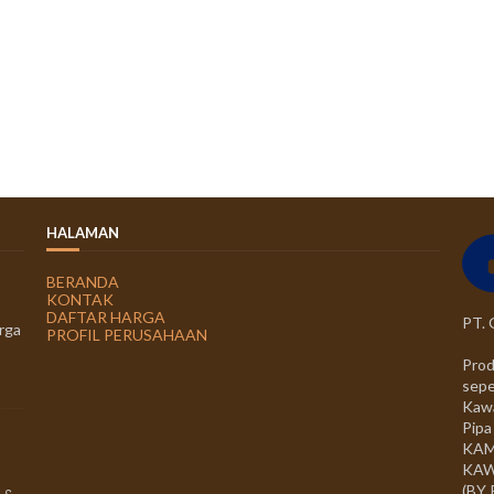
HALAMAN
BERANDA
KONTAK
DAFTAR HARGA
PT.
rga
PROFIL PERUSAHAAN
Prod
sepe
Kawa
Pipa
KAM
KAW
(BY