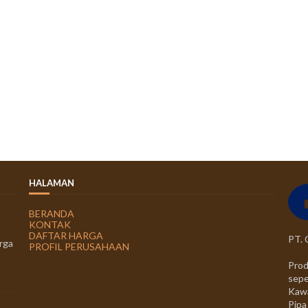
HALAMAN
BERANDA
KONTAK
DAFTAR HARGA
PT.
rga
PROFIL PERUSAHAAN
Prod
sepe
Kawa
Pipa