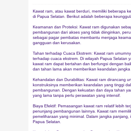
Kawat ram, atau kawat berduri, memiliki beberapa
di Papua Selatan. Berikut adalah beberapa keunggu
Keamanan dan Proteksi: Kawat ram digunakan sebagai
pembangunan dari akses yang tidak diinginkan, per
sebagai pagar pembatas membantu menjaga keamanan 
gangguan dan kerusakan.
Tahan terhadap Cuaca Ekstrem: Kawat ram umumnya 
terhadap cuaca ekstrem. Di wilayah Papua Selatan y
kawat ram dapat bertahan dan berfungsi dengan baik
dan tahan lama akan memberikan keandalan jangka
Kehandalan dan Durabilitas: Kawat ram dirancang u
konstruksinya memberikan keandalan yang tinggi d
pembangunan. Dengan kekuatan dan daya tahan yang
yang lama tanpa perlu perawatan yang intensif.
Biaya Efektif: Pemasangan kawat ram relatif lebih t
penunjang pembangunan lainnya. Kawat ram memili
pemeliharaan yang minimal. Dalam jangka panjang,
Papua Selatan.