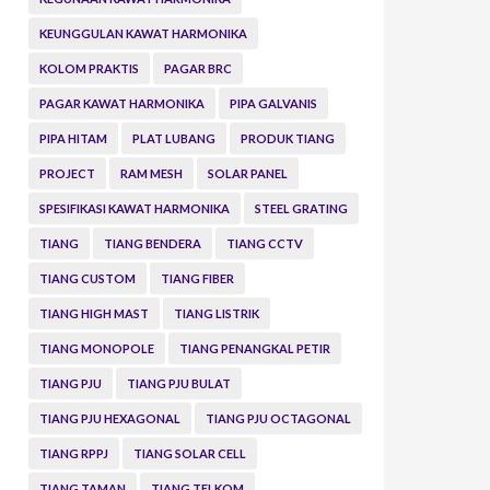
KEUNGGULAN KAWAT HARMONIKA
KOLOM PRAKTIS
PAGAR BRC
PAGAR KAWAT HARMONIKA
PIPA GALVANIS
PIPA HITAM
PLAT LUBANG
PRODUK TIANG
PROJECT
RAM MESH
SOLAR PANEL
SPESIFIKASI KAWAT HARMONIKA
STEEL GRATING
TIANG
TIANG BENDERA
TIANG CCTV
TIANG CUSTOM
TIANG FIBER
TIANG HIGH MAST
TIANG LISTRIK
TIANG MONOPOLE
TIANG PENANGKAL PETIR
TIANG PJU
TIANG PJU BULAT
TIANG PJU HEXAGONAL
TIANG PJU OCTAGONAL
TIANG RPPJ
TIANG SOLAR CELL
TIANG TAMAN
TIANG TELKOM