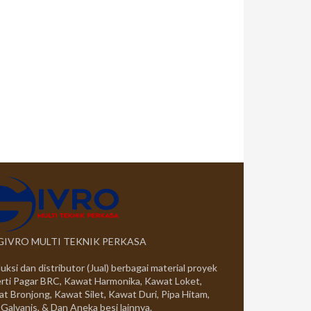
 GIVRO MULTI TEKNIK PERKASA
uksi dan distributor (Jual) berbagai material proyek
rti Pagar BRC, Kawat Harmonika, Kawat Loket,
t Bronjong, Kawat Silet, Kawat Duri, Pipa Hitam,
 Galvanis, & Dan Aneka besi lainnya.