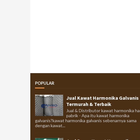
POPULAR
Jual Kawat Harmonika Galvanis
Termurah & Terbaik
Jual & Distributor kawat harmonika ha
pabrik - Apa itu kawat harmonika
galvanis?kawat harmonika galvanis sebenarnya sama
dengan kawat...