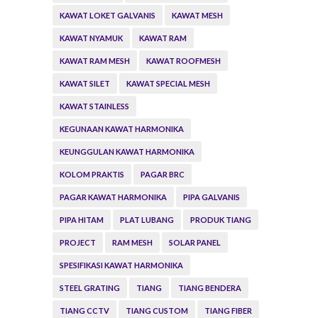
KAWAT LOKET GALVANIS
KAWAT MESH
KAWAT NYAMUK
KAWAT RAM
KAWAT RAM MESH
KAWAT ROOFMESH
KAWAT SILET
KAWAT SPECIAL MESH
KAWAT STAINLESS
KEGUNAAN KAWAT HARMONIKA
KEUNGGULAN KAWAT HARMONIKA
KOLOM PRAKTIS
PAGAR BRC
PAGAR KAWAT HARMONIKA
PIPA GALVANIS
PIPA HITAM
PLAT LUBANG
PRODUK TIANG
PROJECT
RAM MESH
SOLAR PANEL
SPESIFIKASI KAWAT HARMONIKA
STEEL GRATING
TIANG
TIANG BENDERA
TIANG CCTV
TIANG CUSTOM
TIANG FIBER