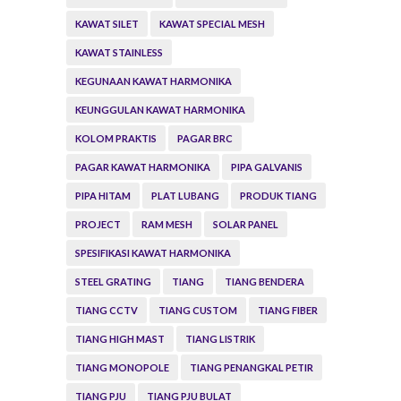
KAWAT SILET
KAWAT SPECIAL MESH
KAWAT STAINLESS
KEGUNAAN KAWAT HARMONIKA
KEUNGGULAN KAWAT HARMONIKA
KOLOM PRAKTIS
PAGAR BRC
PAGAR KAWAT HARMONIKA
PIPA GALVANIS
PIPA HITAM
PLAT LUBANG
PRODUK TIANG
PROJECT
RAM MESH
SOLAR PANEL
SPESIFIKASI KAWAT HARMONIKA
STEEL GRATING
TIANG
TIANG BENDERA
TIANG CCTV
TIANG CUSTOM
TIANG FIBER
TIANG HIGH MAST
TIANG LISTRIK
TIANG MONOPOLE
TIANG PENANGKAL PETIR
TIANG PJU
TIANG PJU BULAT