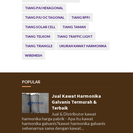
TIANG PJU HEXAGONAL
TIANG PJU OCTAGONAL
TIANG RPPJ
TIANG SOLAR CELL
TIANG TAMAN
TIANG TELKOM
TIANG TRAFFIC LIGHT
TIANG TRIANGLE
UKURAN KAWAT HARMONIKA
WIREMESH
POPULAR
Jual Kawat Harmonika
Galvanis Termurah &
Terbaik
Jual & Distributor kawat
harmonika harga pabrik - Apa itu kawat
harmonika galvanis?kawat harmonika galvanis
sebenarnya sama dengan kawat...