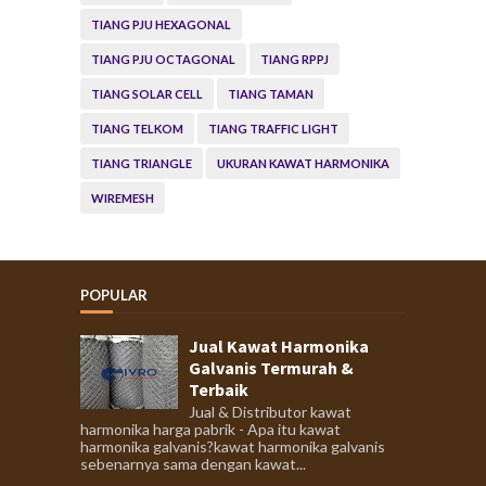
TIANG PJU HEXAGONAL
TIANG PJU OCTAGONAL
TIANG RPPJ
TIANG SOLAR CELL
TIANG TAMAN
TIANG TELKOM
TIANG TRAFFIC LIGHT
TIANG TRIANGLE
UKURAN KAWAT HARMONIKA
WIREMESH
POPULAR
Jual Kawat Harmonika
Galvanis Termurah &
Terbaik
Jual & Distributor kawat
harmonika harga pabrik - Apa itu kawat
harmonika galvanis?kawat harmonika galvanis
sebenarnya sama dengan kawat...