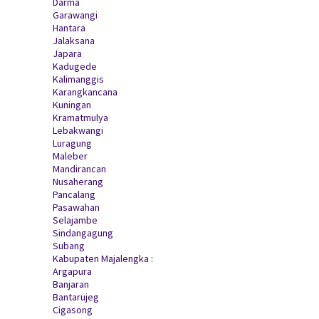
Darma
Garawangi
Hantara
Jalaksana
Japara
Kadugede
Kalimanggis
Karangkancana
Kuningan
Kramatmulya
Lebakwangi
Luragung
Maleber
Mandirancan
Nusaherang
Pancalang
Pasawahan
Selajambe
Sindangagung
Subang
Kabupaten Majalengka :
Argapura
Banjaran
Bantarujeg
Cigasong