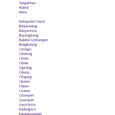
Tengahtani
Waled
Weru
Kabupaten Garut :
Banjarwangi
Banyuresmi
Bayongbong
Balubur Limbangan
Bungbulang
Caringin
Cibalong
Cibatu
Cibiuk
Cigedug
Cihurip
Cikajang
Cikelet
Cilawu
Cisewu
Cisompet
Cisurupan
Garut Kota
Kadungora
Karangpawitan