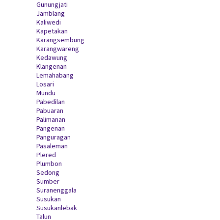
Gunungjati
Jamblang
Kaliwedi
Kapetakan
Karangsembung
Karangwareng
Kedawung
Klangenan
Lemahabang
Losari
Mundu
Pabedilan
Pabuaran
Palimanan
Pangenan
Panguragan
Pasaleman
Plered
Plumbon
Sedong
Sumber
Suranenggala
Susukan
Susukanlebak
Talun