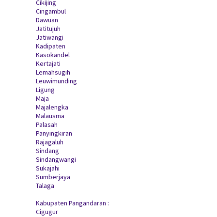
Cikijing
Cingambul
Dawuan
Jatitujuh
Jatiwangi
Kadipaten
Kasokandel
Kertajati
Lemahsugih
Leuwimunding
Ligung
Maja
Majalengka
Malausma
Palasah
Panyingkiran
Rajagaluh
Sindang
Sindangwangi
Sukajahi
Sumberjaya
Talaga
Kabupaten Pangandaran :
Cigugur