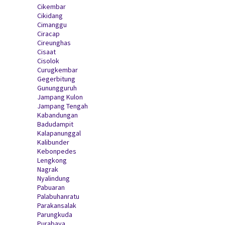
Cikembar
Cikidang
Cimanggu
Ciracap
Cireunghas
Cisaat
Cisolok
Curugkembar
Gegerbitung
Gunungguruh
Jampang Kulon
Jampang Tengah
Kabandungan
Badudampit
Kalapanunggal
Kalibunder
Kebonpedes
Lengkong
Nagrak
Nyalindung
Pabuaran
Palabuhanratu
Parakansalak
Parungkuda
Purabaya