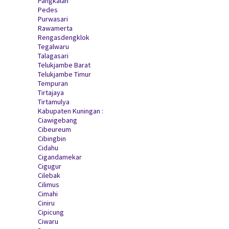
Pangkalan
Pedes
Purwasari
Rawamerta
Rengasdengklok
Tegalwaru
Talagasari
Telukjambe Barat
Telukjambe Timur
Tempuran
Tirtajaya
Tirtamulya
Kabupaten Kuningan :
Ciawigebang
Cibeureum
Cibingbin
Cidahu
Cigandamekar
Cigugur
Cilebak
Cilimus
Cimahi
Ciniru
Cipicung
Ciwaru