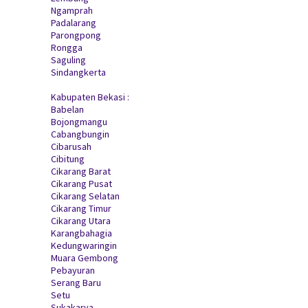
Ngamprah
Padalarang
Parongpong
Rongga
Saguling
Sindangkerta
Kabupaten Bekasi :
Babelan
Bojongmangu
Cabangbungin
Cibarusah
Cibitung
Cikarang Barat
Cikarang Pusat
Cikarang Selatan
Cikarang Timur
Cikarang Utara
Karangbahagia
Kedungwaringin
Muara Gembong
Pebayuran
Serang Baru
Setu
Sukakarya