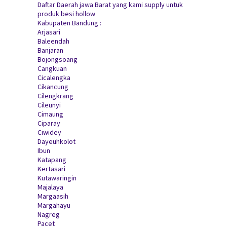
Daftar Daerah jawa Barat yang kami supply untuk
produk besi hollow
Kabupaten Bandung :
Arjasari
Baleendah
Banjaran
Bojongsoang
Cangkuan
Cicalengka
Cikancung
Cilengkrang
Cileunyi
Cimaung
Ciparay
Ciwidey
Dayeuhkolot
Ibun
Katapang
Kertasari
Kutawaringin
Majalaya
Margaasih
Margahayu
Nagreg
Pacet