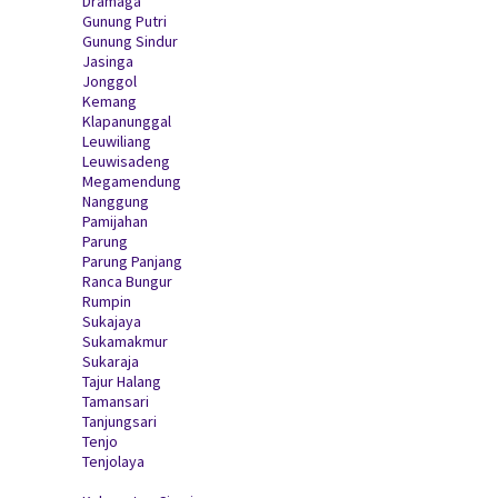
Dramaga
Gunung Putri
Gunung Sindur
Jasinga
Jonggol
Kemang
Klapanunggal
Leuwiliang
Leuwisadeng
Megamendung
Nanggung
Pamijahan
Parung
Parung Panjang
Ranca Bungur
Rumpin
Sukajaya
Sukamakmur
Sukaraja
Tajur Halang
Tamansari
Tanjungsari
Tenjo
Tenjolaya