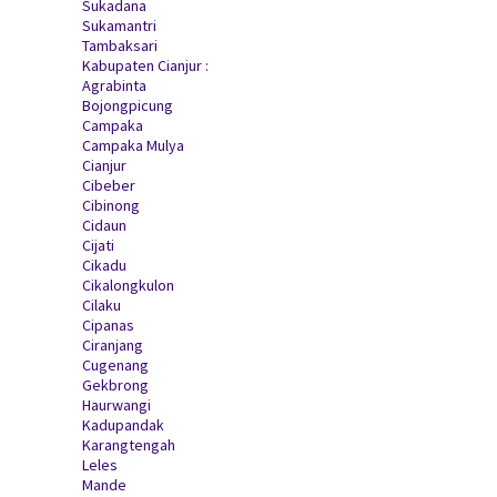
Sukadana
Sukamantri
Tambaksari
Kabupaten Cianjur :
Agrabinta
Bojongpicung
Campaka
Campaka Mulya
Cianjur
Cibeber
Cibinong
Cidaun
Cijati
Cikadu
Cikalongkulon
Cilaku
Cipanas
Ciranjang
Cugenang
Gekbrong
Haurwangi
Kadupandak
Karangtengah
Leles
Mande