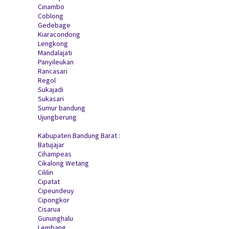
Cinambo
Coblong
Gedebage
Kiaracondong
Lengkong
Mandalajati
Panyileukan
Rancasari
Regol
Sukajadi
Sukasari
Sumur bandung
Ujungberung
Kabupaten Bandung Barat :
Batujajar
Cihampeas
Cikalong Wetang
Cililin
Cipatat
Cipeundeuy
Cipongkor
Cisarua
Gununghalu
Lembang