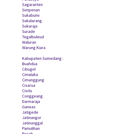
Sagaranten
Simpenan
Sukabumi
Sukalarang
Sukaraja
Surade
Tegalbuleud
Waluran
Warung Kiara
Kabupaten Sumedang :
Buahdua
Cibugel
Cimalaka
Cimanggung
Cisarua
Cisitu
Conggeang
Darmaraja
Ganeas
Jatigede
Jatinangor
Jatinunggal
Pamulihan
Paseh