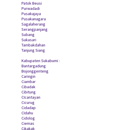
Patok Beusi
Purwadadi
Pusakajaya
Pusakanagara
Sagalaherang
Serangpanjang
Subang
Sukasari
Tambakdahan
Tanjung Siang
Kabupaten Sukabumi :
Bantargadung
Bojonggenteng
Caringin
Ciambar
Cibadak
Cibitung
CIcantayan
Cicurug
Cidadap
CIdahu
Cidolog
Ciemas
Cikakak