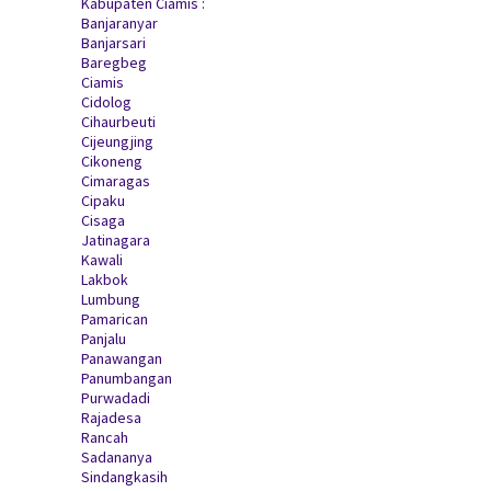
Kabupaten Ciamis :
Banjaranyar
Banjarsari
Baregbeg
Ciamis
Cidolog
Cihaurbeuti
Cijeungjing
Cikoneng
Cimaragas
Cipaku
Cisaga
Jatinagara
Kawali
Lakbok
Lumbung
Pamarican
Panjalu
Panawangan
Panumbangan
Purwadadi
Rajadesa
Rancah
Sadananya
Sindangkasih