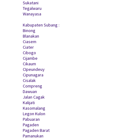
Sukatani
Tegalwaru
Wanayasa
Kabupaten Subang :
Binong
Blanakan
Ciasem
Ciater
Cibogo
Cijambe
Cikaum
CIpeundeuy
Cipunagara
Cisalak
Compreng
Dawuan
Jalan Cagak
Kalijati
Kasomalang
Legon Kulon
Pabuaran
Pagaden
Pagaden Barat
Pamanukan