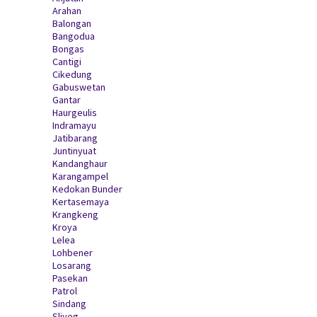
Arahan
Balongan
Bangodua
Bongas
Cantigi
Cikedung
Gabuswetan
Gantar
Haurgeulis
Indramayu
Jatibarang
Juntinyuat
Kandanghaur
Karangampel
Kedokan Bunder
Kertasemaya
Krangkeng
Kroya
Lelea
Lohbener
Losarang
Pasekan
Patrol
Sindang
Sliyeg