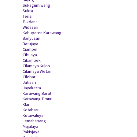
Sukagumiwang
Sukra
Terisi
Tukdana
Widasari
Kabupaten Karawang :
Banyusari
Batujaya
Ciampel
Cibuaya
Cikampek
Cilamaya Kulon
Cilamaya Wetan
Cilebar
Jatisari
Jayakerta
Karawang Barat
Karawang Timur
Klari
Kotabaru
Kutawaluya
Lemahabang
Majalaya
Pakisjaya