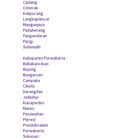
Cijulang
Cimerak
Kalipucang
Langkaplancar
Mangunjaya
Padaherang
Pangandaran
Parigi
Sidamulih
Kabupaten Purwakarta :
Babakancikao
Bojong
Bungursari
Campaka
Cibatu
Darangdan
Jatiluhur
Kiarapedes
Maniis
Pasawahan
Plered
Pondoksalam
Purwakarta
Sukasari