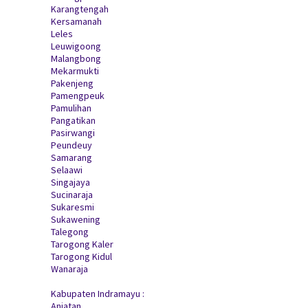
Karangtengah
Kersamanah
Leles
Leuwigoong
Malangbong
Mekarmukti
Pakenjeng
Pamengpeuk
Pamulihan
Pangatikan
Pasirwangi
Peundeuy
Samarang
Selaawi
Singajaya
Sucinaraja
Sukaresmi
Sukawening
Talegong
Tarogong Kaler
Tarogong Kidul
Wanaraja
Kabupaten Indramayu :
Anjatan