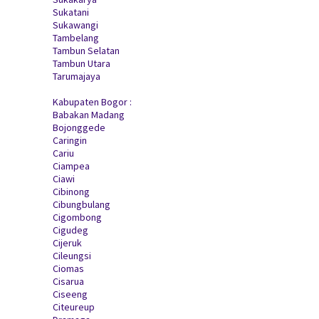
Sukatani
Sukawangi
Tambelang
Tambun Selatan
Tambun Utara
Tarumajaya
Kabupaten Bogor :
Babakan Madang
Bojonggede
Caringin
Cariu
Ciampea
Ciawi
Cibinong
Cibungbulang
Cigombong
Cigudeg
Cijeruk
Cileungsi
Ciomas
Cisarua
Ciseeng
Citeureup