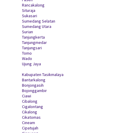
Rancakalong
Situraja
Sukasari
Sumedang Selatan
Sumedang Utara
Surian
Tanjungkerta
Tanjungmedar
Tanjungsari
Tomo
Wado
Ujung Jaya
Kabupaten Tasikmalaya
Bantarkalong
Bonjongasih
Bojonggambir
Ciawi
Cibalong
Cigalontang
Cikalong
Cikatomas
Cineam
Cipatujah