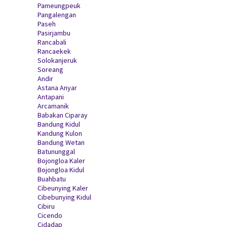
Pameungpeuk
Pangalengan
Paseh
Pasirjambu
Rancabali
Rancaekek
Solokanjeruk
Soreang
Andir
Astana Anyar
Antapani
Arcamanik
Babakan Ciparay
Bandung Kidul
Kandung Kulon
Bandung Wetan
Batununggal
Bojongloa Kaler
Bojongloa Kidul
Buahbatu
Cibeunying Kaler
Cibebunying Kidul
Cibiru
Cicendo
Cidadap