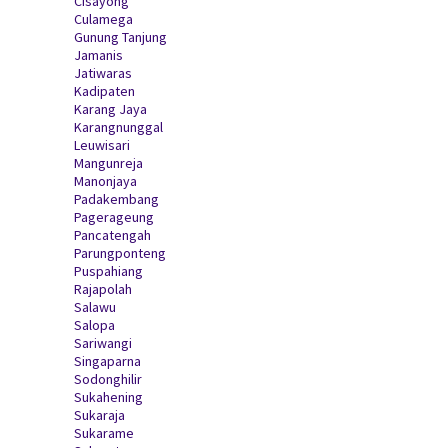
Cisayong
Culamega
Gunung Tanjung
Jamanis
Jatiwaras
Kadipaten
Karang Jaya
Karangnunggal
Leuwisari
Mangunreja
Manonjaya
Padakembang
Pagerageung
Pancatengah
Parungponteng
Puspahiang
Rajapolah
Salawu
Salopa
Sariwangi
Singaparna
Sodonghilir
Sukahening
Sukaraja
Sukarame