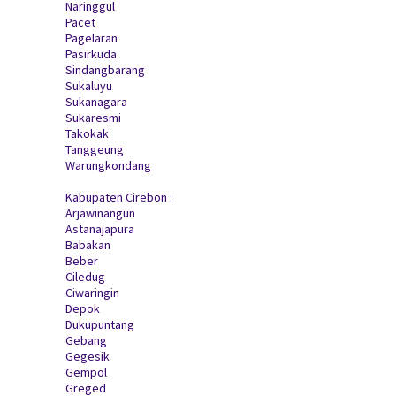
Naringgul
Pacet
Pagelaran
Pasirkuda
Sindangbarang
Sukaluyu
Sukanagara
Sukaresmi
Takokak
Tanggeung
Warungkondang
Kabupaten Cirebon :
Arjawinangun
Astanajapura
Babakan
Beber
Ciledug
Ciwaringin
Depok
Dukupuntang
Gebang
Gegesik
Gempol
Greged