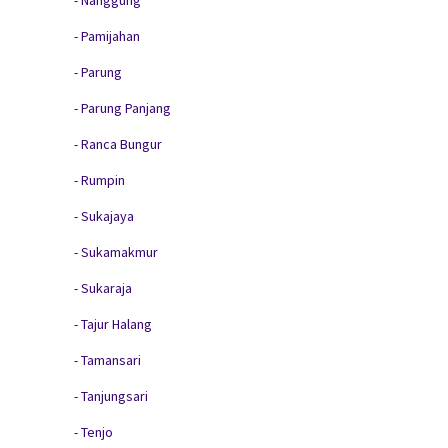
- Nanggung
- Pamijahan
- Parung
- Parung Panjang
- Ranca Bungur
- Rumpin
- Sukajaya
- Sukamakmur
- Sukaraja
- Tajur Halang
- Tamansari
- Tanjungsari
- Tenjo