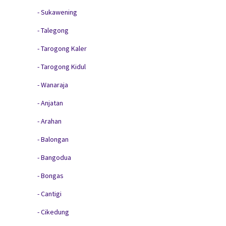
- Sukawening
- Talegong
- Tarogong Kaler
- Tarogong Kidul
- Wanaraja
- Anjatan
- Arahan
- Balongan
- Bangodua
- Bongas
- Cantigi
- Cikedung