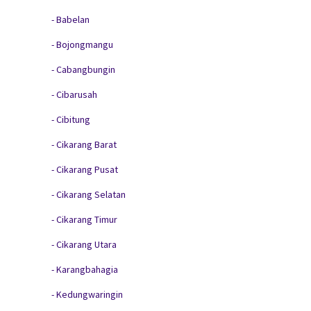
- Babelan
- Bojongmangu
- Cabangbungin
- Cibarusah
- Cibitung
- Cikarang Barat
- Cikarang Pusat
- Cikarang Selatan
- Cikarang Timur
- Cikarang Utara
- Karangbahagia
- Kedungwaringin