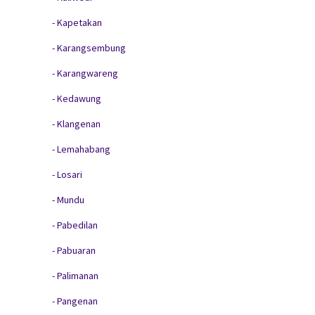
- Kapetakan
- Karangsembung
- Karangwareng
- Kedawung
- Klangenan
- Lemahabang
- Losari
- Mundu
- Pabedilan
- Pabuaran
- Palimanan
- Pangenan