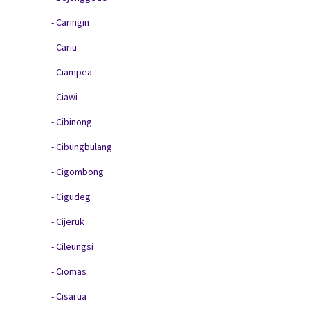
- Caringin
- Cariu
- Ciampea
- Ciawi
- Cibinong
- Cibungbulang
- Cigombong
- Cigudeg
- Cijeruk
- Cileungsi
- Ciomas
- Cisarua