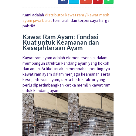
Kami adalah
distributor kawat ram / kawat mesh
ayam jawa barat
termurah dan terpercaya harga
pabrik!
Kawat Ram Ayam: Fondasi
Kuat untuk Keamanan dan
Kesejahteraan Ayam
Kawat ram ayam adalah elemen esensial dalam
membangun struktur kandang ayam yang kokoh
dan aman. Artikel ini akan membahas pentingnya
kawat ram ayam dalam menjaga keamanan serta
kesejahteraan ayam, serta faktor-faktor yang
perlu dipertimbangkan ketika memilih kawat ram
untuk kandang ayam.