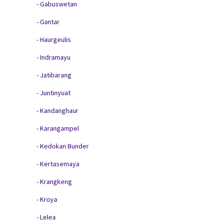
- Gabuswetan
- Gantar
- Haurgeulis
- Indramayu
- Jatibarang
- Juntinyuat
- Kandanghaur
- Karangampel
- Kedokan Bunder
- Kertasemaya
- Krangkeng
- Kroya
- Lelea