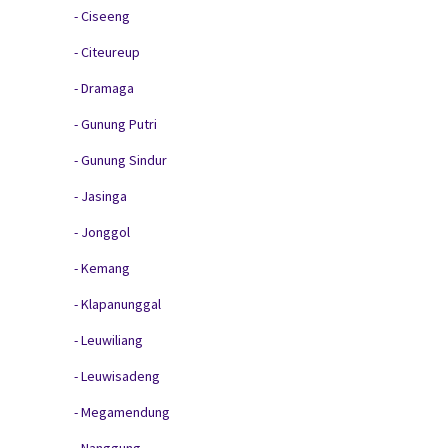
- Ciseeng
- Citeureup
- Dramaga
- Gunung Putri
- Gunung Sindur
- Jasinga
- Jonggol
- Kemang
- Klapanunggal
- Leuwiliang
- Leuwisadeng
- Megamendung