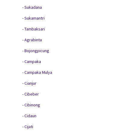
- Sukadana
- Sukamantri
- Tambaksari
- Agrabinta
- Bojongpicung
- Campaka
- Campaka Mulya
- Cianjur
- Cibeber
- Cibinong
- Cidaun
- Cijati