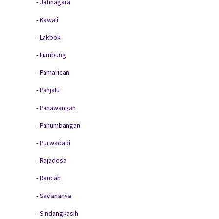
- Jatinagara
- Kawali
- Lakbok
- Lumbung
- Pamarican
- Panjalu
- Panawangan
- Panumbangan
- Purwadadi
- Rajadesa
- Rancah
- Sadananya
- Sindangkasih