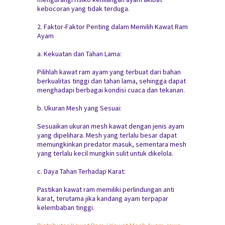
kebocoran yang tidak terduga.
2. Faktor-Faktor Penting dalam Memilih Kawat Ram
Ayam
a. Kekuatan dan Tahan Lama:
Pilihlah kawat ram ayam yang terbuat dari bahan
berkualitas tinggi dan tahan lama, sehingga dapat
menghadapi berbagai kondisi cuaca dan tekanan.
b. Ukuran Mesh yang Sesuai:
Sesuaikan ukuran mesh kawat dengan jenis ayam
yang dipelihara. Mesh yang terlalu besar dapat
memungkinkan predator masuk, sementara mesh
yang terlalu kecil mungkin sulit untuk dikelola.
c. Daya Tahan Terhadap Karat:
Pastikan kawat ram memiliki perlindungan anti
karat, terutama jika kandang ayam terpapar
kelembaban tinggi.