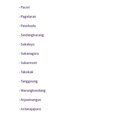
- Pacet
- Pagelaran
- Pasirkuda
- Sindangbarang
- Sukaluyu
- Sukanagara
- Sukaresmi
- Takokak
- Tanggeung
- Warungkondang
- Arjawinangun
- Astanajapura