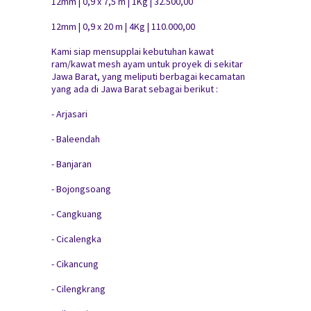
12mm | 0,9 x 7,5 m | 1Kg | 32.500,00
12mm | 0,9 x 20 m | 4Kg | 110.000,00
Kami siap mensupplai kebutuhan kawat
ram/kawat mesh ayam untuk proyek di sekitar
Jawa Barat, yang meliputi berbagai kecamatan
yang ada di Jawa Barat sebagai berikut :
- Arjasari
- Baleendah
- Banjaran
- Bojongsoang
- Cangkuang
- Cicalengka
- Cikancung
- Cilengkrang