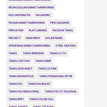
KEUNGGULAN KAWAT HARMONIKA
KOLOM PRAKTIS
PAGAR BRC
PAGAR KAWAT HARMONIKA
PIPA GALVANIS
PIPA HITAM
PLAT LUBANG
PRODUK TIANG
PROJECT
RAM MESH
SOLAR PANEL
SPESIFIKASI KAWAT HARMONIKA
STEEL GRATING
TIANG
TIANG BENDERA
TIANG CCTV
TIANG CUSTOM
TIANG FIBER
TIANG HIGH MAST
TIANG LISTRIK
TIANG MONOPOLE
TIANG PENANGKAL PETIR
TIANG PJU
TIANG PJU BULAT
TIANG PJU HEXAGONAL
TIANG PJU OCTAGONAL
TIANG RPPJ
TIANG SOLAR CELL
TIANG TAMAN
TIANG TELKOM