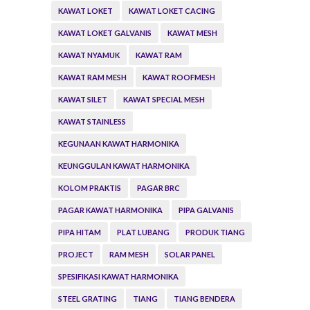
KAWAT LOKET
KAWAT LOKET CACING
KAWAT LOKET GALVANIS
KAWAT MESH
KAWAT NYAMUK
KAWAT RAM
KAWAT RAM MESH
KAWAT ROOFMESH
KAWAT SILET
KAWAT SPECIAL MESH
KAWAT STAINLESS
KEGUNAAN KAWAT HARMONIKA
KEUNGGULAN KAWAT HARMONIKA
KOLOM PRAKTIS
PAGAR BRC
PAGAR KAWAT HARMONIKA
PIPA GALVANIS
PIPA HITAM
PLAT LUBANG
PRODUK TIANG
PROJECT
RAM MESH
SOLAR PANEL
SPESIFIKASI KAWAT HARMONIKA
STEEL GRATING
TIANG
TIANG BENDERA