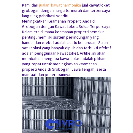
Kami dari
jualan kawat harmonika
jual kawat loket
grobogan dengan harga termurah dan terpercaya
langsung pabrikasi sendiri.
Meningkatkan Keamanan Properti Anda di
Grobogan dengan Kawat Loket: Solusi Terpercaya
Dalam era di mana keamanan properti semakin
penting, memiliki sistem perlindungan yang
handal dan efektif adalah suatu keharusan. Salah
satu solusi yang banyak dipilih dan terbukti efektif
adalah penggunaan kawat loket. Artikel ini akan
membahas mengapa kawat loket adalah pilihan
yang tepat untuk meningkatkan keamanan
properti Anda di Grobogan, Jawa Tengah, serta
manfaat dan penerapannya.