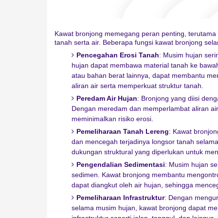
Kawat bronjong memegang peran penting, terutama 
tanah serta air. Beberapa fungsi kawat bronjong se
Pencegahan Erosi Tanah
: Musim hujan serin
hujan dapat membawa material tanah ke bawah.
atau bahan berat lainnya, dapat membantu m
aliran air serta memperkuat struktur tanah.
Peredam Air Hujan
: Bronjong yang diisi den
Dengan meredam dan memperlambat aliran air,
meminimalkan risiko erosi.
Pemeliharaan Tanah Lereng
: Kawat bronjon
dan mencegah terjadinya longsor tanah selama
dukungan struktural yang diperlukan untuk me
Pengendalian Sedimentasi
: Musim hujan se
sedimen. Kawat bronjong membantu mengontro
dapat diangkut oleh air hujan, sehingga mence
Pemeliharaan Infrastruktur
: Dengan mengur
selama musim hujan, kawat bronjong dapat 
infrastruktur seperti jalan, tanggul, dan lainnya.