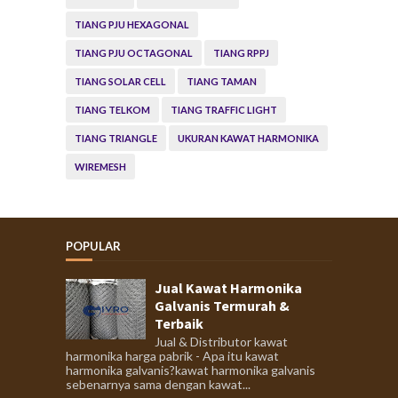
TIANG PJU HEXAGONAL
TIANG PJU OCTAGONAL
TIANG RPPJ
TIANG SOLAR CELL
TIANG TAMAN
TIANG TELKOM
TIANG TRAFFIC LIGHT
TIANG TRIANGLE
UKURAN KAWAT HARMONIKA
WIREMESH
POPULAR
Jual Kawat Harmonika
Galvanis Termurah &
Terbaik
Jual & Distributor kawat
harmonika harga pabrik - Apa itu kawat
harmonika galvanis?kawat harmonika galvanis
sebenarnya sama dengan kawat...