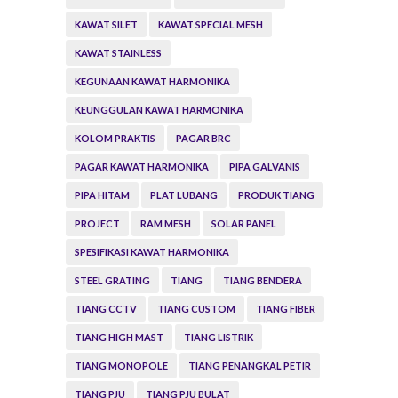
KAWAT SILET
KAWAT SPECIAL MESH
KAWAT STAINLESS
KEGUNAAN KAWAT HARMONIKA
KEUNGGULAN KAWAT HARMONIKA
KOLOM PRAKTIS
PAGAR BRC
PAGAR KAWAT HARMONIKA
PIPA GALVANIS
PIPA HITAM
PLAT LUBANG
PRODUK TIANG
PROJECT
RAM MESH
SOLAR PANEL
SPESIFIKASI KAWAT HARMONIKA
STEEL GRATING
TIANG
TIANG BENDERA
TIANG CCTV
TIANG CUSTOM
TIANG FIBER
TIANG HIGH MAST
TIANG LISTRIK
TIANG MONOPOLE
TIANG PENANGKAL PETIR
TIANG PJU
TIANG PJU BULAT