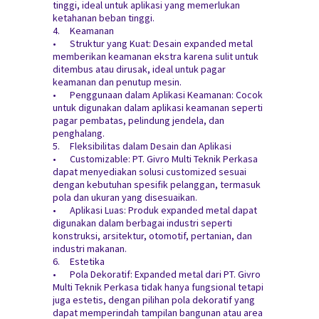
tinggi, ideal untuk aplikasi yang memerlukan
ketahanan beban tinggi.
4.
Keamanan
•
Struktur yang Kuat: Desain expanded metal
memberikan keamanan ekstra karena sulit untuk
ditembus atau dirusak, ideal untuk pagar
keamanan dan penutup mesin.
•
Penggunaan dalam Aplikasi Keamanan: Cocok
untuk digunakan dalam aplikasi keamanan seperti
pagar pembatas, pelindung jendela, dan
penghalang.
5.
Fleksibilitas dalam Desain dan Aplikasi
•
Customizable: PT. Givro Multi Teknik Perkasa
dapat menyediakan solusi customized sesuai
dengan kebutuhan spesifik pelanggan, termasuk
pola dan ukuran yang disesuaikan.
•
Aplikasi Luas: Produk expanded metal dapat
digunakan dalam berbagai industri seperti
konstruksi, arsitektur, otomotif, pertanian, dan
industri makanan.
6.
Estetika
•
Pola Dekoratif: Expanded metal dari PT. Givro
Multi Teknik Perkasa tidak hanya fungsional tetapi
juga estetis, dengan pilihan pola dekoratif yang
dapat memperindah tampilan bangunan atau area