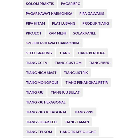
KOLOM PRAKTIS
PAGAR BRC
PAGAR KAWAT HARMONIKA
PIPA GALVANIS
PIPA HITAM
PLAT LUBANG
PRODUK TIANG
PROJECT
RAM MESH
SOLAR PANEL
SPESIFIKASI KAWAT HARMONIKA
STEEL GRATING
TIANG
TIANG BENDERA
TIANG CCTV
TIANG CUSTOM
TIANG FIBER
TIANG HIGH MAST
TIANG LISTRIK
TIANG MONOPOLE
TIANG PENANGKAL PETIR
TIANG PJU
TIANG PJU BULAT
TIANG PJU HEXAGONAL
TIANG PJU OCTAGONAL
TIANG RPPJ
TIANG SOLAR CELL
TIANG TAMAN
TIANG TELKOM
TIANG TRAFFIC LIGHT