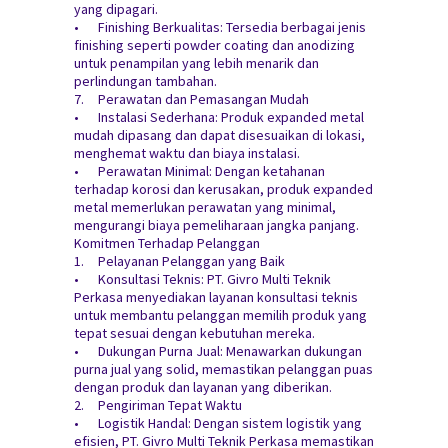
yang dipagari.
•
Finishing Berkualitas: Tersedia berbagai jenis
finishing seperti powder coating dan anodizing
untuk penampilan yang lebih menarik dan
perlindungan tambahan.
7.
Perawatan dan Pemasangan Mudah
•
Instalasi Sederhana: Produk expanded metal
mudah dipasang dan dapat disesuaikan di lokasi,
menghemat waktu dan biaya instalasi.
•
Perawatan Minimal: Dengan ketahanan
terhadap korosi dan kerusakan, produk expanded
metal memerlukan perawatan yang minimal,
mengurangi biaya pemeliharaan jangka panjang.
Komitmen Terhadap Pelanggan
1.
Pelayanan Pelanggan yang Baik
•
Konsultasi Teknis: PT. Givro Multi Teknik
Perkasa menyediakan layanan konsultasi teknis
untuk membantu pelanggan memilih produk yang
tepat sesuai dengan kebutuhan mereka.
•
Dukungan Purna Jual: Menawarkan dukungan
purna jual yang solid, memastikan pelanggan puas
dengan produk dan layanan yang diberikan.
2.
Pengiriman Tepat Waktu
•
Logistik Handal: Dengan sistem logistik yang
efisien, PT. Givro Multi Teknik Perkasa memastikan