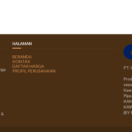
HALAMAN
BERANDA
KONTAK
DAFTAR HARGA
PT.
rga
PROFIL PERUSAHAAN
Prod
sepe
Kawa
Pipa
KAM
KAW
(BY
 &