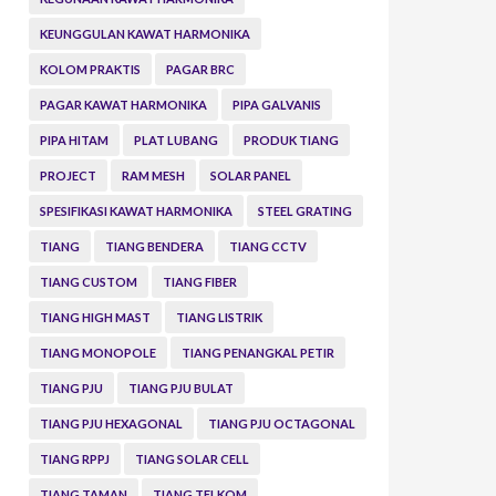
KEUNGGULAN KAWAT HARMONIKA
KOLOM PRAKTIS
PAGAR BRC
PAGAR KAWAT HARMONIKA
PIPA GALVANIS
PIPA HITAM
PLAT LUBANG
PRODUK TIANG
PROJECT
RAM MESH
SOLAR PANEL
SPESIFIKASI KAWAT HARMONIKA
STEEL GRATING
TIANG
TIANG BENDERA
TIANG CCTV
TIANG CUSTOM
TIANG FIBER
TIANG HIGH MAST
TIANG LISTRIK
TIANG MONOPOLE
TIANG PENANGKAL PETIR
TIANG PJU
TIANG PJU BULAT
TIANG PJU HEXAGONAL
TIANG PJU OCTAGONAL
TIANG RPPJ
TIANG SOLAR CELL
TIANG TAMAN
TIANG TELKOM