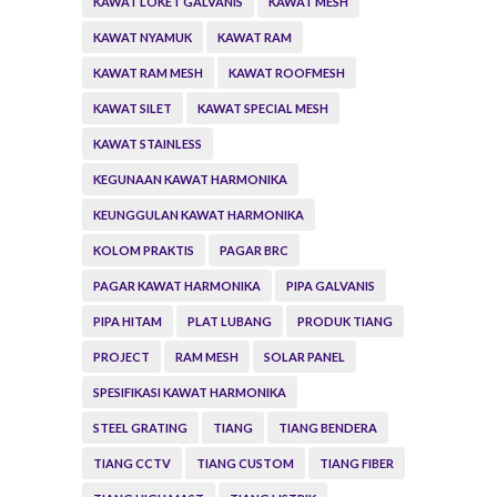
KAWAT LOKET GALVANIS
KAWAT MESH
KAWAT NYAMUK
KAWAT RAM
KAWAT RAM MESH
KAWAT ROOFMESH
KAWAT SILET
KAWAT SPECIAL MESH
KAWAT STAINLESS
KEGUNAAN KAWAT HARMONIKA
KEUNGGULAN KAWAT HARMONIKA
KOLOM PRAKTIS
PAGAR BRC
PAGAR KAWAT HARMONIKA
PIPA GALVANIS
PIPA HITAM
PLAT LUBANG
PRODUK TIANG
PROJECT
RAM MESH
SOLAR PANEL
SPESIFIKASI KAWAT HARMONIKA
STEEL GRATING
TIANG
TIANG BENDERA
TIANG CCTV
TIANG CUSTOM
TIANG FIBER