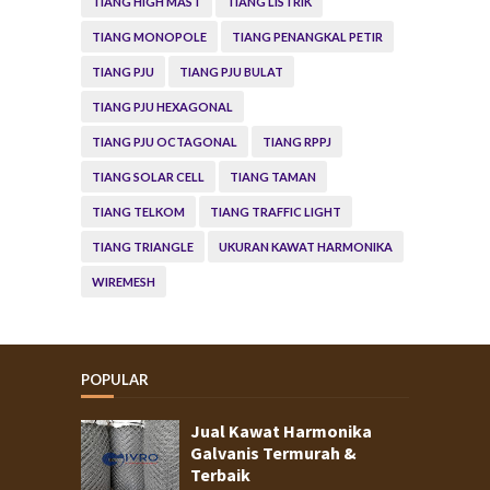
TIANG HIGH MAST
TIANG LISTRIK
TIANG MONOPOLE
TIANG PENANGKAL PETIR
TIANG PJU
TIANG PJU BULAT
TIANG PJU HEXAGONAL
TIANG PJU OCTAGONAL
TIANG RPPJ
TIANG SOLAR CELL
TIANG TAMAN
TIANG TELKOM
TIANG TRAFFIC LIGHT
TIANG TRIANGLE
UKURAN KAWAT HARMONIKA
WIREMESH
POPULAR
Jual Kawat Harmonika
Galvanis Termurah &
Terbaik