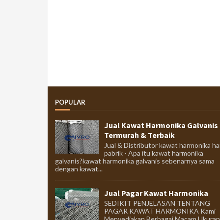
POPULAR
Jual Kawat Harmonika Galvanis
Termurah & Terbaik
Jual & Distributor kawat harmonika ha
pabrik - Apa itu kawat harmonika
galvanis?kawat harmonika galvanis sebenarnya sama
dengan kawat...
Jual Pagar Kawat Harmonika
SEDIKIT PENJELASAN TENTANG
PAGAR KAWAT HARMONIKA Kami
Menyediakan Berbagai Macam Ukuran