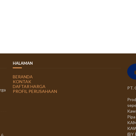
HALAMAN
BERANDA
KONTAK
DAFTAR HARGA
PT.
rga
PROFIL PERUSAHAAN
Prod
sepe
Kawa
Pipa
KAM
KAW
(BY
 &