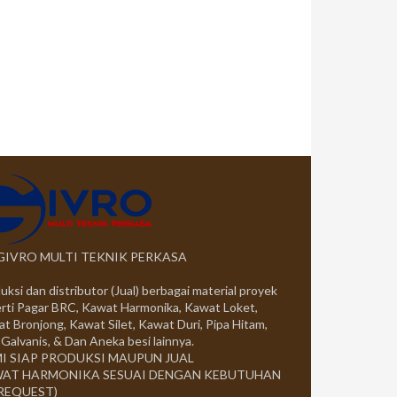
 GIVRO MULTI TEKNIK PERKASA
uksi dan distributor (Jual) berbagai material proyek
rti Pagar BRC, Kawat Harmonika, Kawat Loket,
t Bronjong, Kawat Silet, Kawat Duri, Pipa Hitam,
 Galvanis, & Dan Aneka besi lainnya.
I SIAP PRODUKSI MAUPUN JUAL
AT HARMONIKA SESUAI DENGAN KEBUTUHAN
 REQUEST)