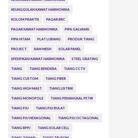
KEUNGGULAN KAWAT HARMONIKA
KOLOM PRAKTIS
PAGAR BRC
PAGAR KAWAT HARMONIKA
PIPA GALVANIS
PIPA HITAM
PLAT LUBANG
PRODUK TIANG
PROJECT
RAM MESH
SOLAR PANEL
SPESIFIKASI KAWAT HARMONIKA
STEEL GRATING
TIANG
TIANG BENDERA
TIANG CCTV
TIANG CUSTOM
TIANG FIBER
TIANG HIGH MAST
TIANG LISTRIK
TIANG MONOPOLE
TIANG PENANGKAL PETIR
TIANG PJU
TIANG PJU BULAT
TIANG PJU HEXAGONAL
TIANG PJU OCTAGONAL
TIANG RPPJ
TIANG SOLAR CELL
TIANG TAMAN
TIANG TELKOM