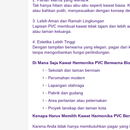
2. Pilihan Warna yang Menarik
Tak hanya hitam atau abu-abu seperti kawat biasa. Ki
atau bahkan putih, menyesuaikan dengan konsep de
3. Lebih Aman dan Ramah Lingkungan
Lapisan PVC membuat kawat tidak tajam dan lebih 
atau taman keluarga.
4. Estetika Lebih Tinggi
Dengan tampilan berwarna yang elegan, pagar dari
tanpa mengorbankan fungsi perlindungan.
Di Mana Saja Kawat Harmonika PVC Berwarna Bi
- Sekolah dan taman bermain
- Perumahan modern
- Lapangan olahraga
- Pabrik dan gudang
- Area pertanian atau peternakan
- Proyek lanskap dan taman kota
Kenapa Harus Memilih Kawat Harmonika PVC Be
Karena Anda tidak hanya membutuhkan pagar yang ku