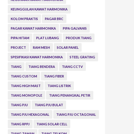
KEUNGGULAN KAWAT HARMONIKA
KOLOM PRAKTIS
PAGAR BRC
PAGAR KAWAT HARMONIKA
PIPA GALVANIS
PIPA HITAM
PLAT LUBANG
PRODUK TIANG
PROJECT
RAM MESH
SOLAR PANEL
SPESIFIKASI KAWAT HARMONIKA
STEEL GRATING
TIANG
TIANG BENDERA
TIANG CCTV
TIANG CUSTOM
TIANG FIBER
TIANG HIGH MAST
TIANG LISTRIK
TIANG MONOPOLE
TIANG PENANGKAL PETIR
TIANG PJU
TIANG PJU BULAT
TIANG PJU HEXAGONAL
TIANG PJU OCTAGONAL
TIANG RPPJ
TIANG SOLAR CELL
TIANG TAMAN
TIANG TELKOM