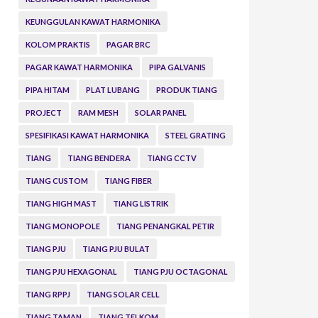
KEUNGGULAN KAWAT HARMONIKA
KOLOM PRAKTIS
PAGAR BRC
PAGAR KAWAT HARMONIKA
PIPA GALVANIS
PIPA HITAM
PLAT LUBANG
PRODUK TIANG
PROJECT
RAM MESH
SOLAR PANEL
SPESIFIKASI KAWAT HARMONIKA
STEEL GRATING
TIANG
TIANG BENDERA
TIANG CCTV
TIANG CUSTOM
TIANG FIBER
TIANG HIGH MAST
TIANG LISTRIK
TIANG MONOPOLE
TIANG PENANGKAL PETIR
TIANG PJU
TIANG PJU BULAT
TIANG PJU HEXAGONAL
TIANG PJU OCTAGONAL
TIANG RPPJ
TIANG SOLAR CELL
TIANG TAMAN
TIANG TELKOM