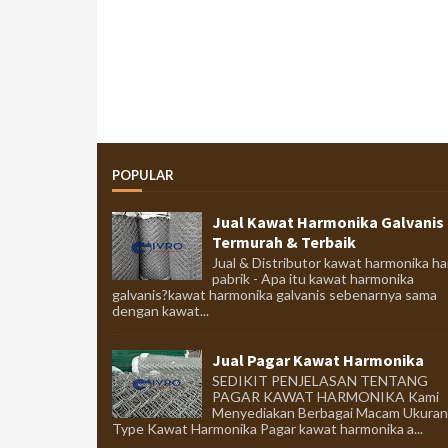
POPULAR
Jual Kawat Harmonika Galvanis
Termurah & Terbaik
Jual & Distributor kawat harmonika ha
pabrik - Apa itu kawat harmonika
galvanis?kawat harmonika galvanis sebenarnya sama
dengan kawat...
Jual Pagar Kawat Harmonika
SEDIKIT PENJELASAN TENTANG
PAGAR KAWAT HARMONIKA Kami
Menyediakan Berbagai Macam Ukuran
Type Kawat Harmonika Pagar kawat harmonika a...