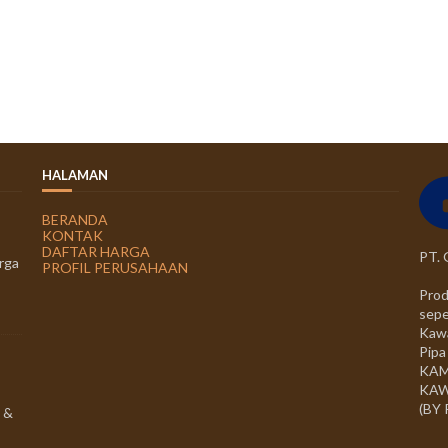
HALAMAN
BERANDA
KONTAK
DAFTAR HARGA
PT.
rga
PROFIL PERUSAHAAN
Prod
sepe
Kawa
Pipa
KAM
KAW
(BY
 &