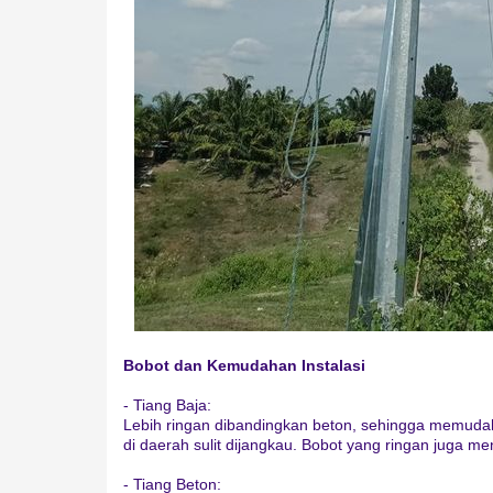
Bobot dan Kemudahan Instalasi
- Tiang Baja:
Lebih ringan dibandingkan beton, sehingga memud
di daerah sulit dijangkau. Bobot yang ringan juga me
- Tiang Beton: