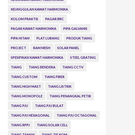
KEUNGGULAN KAWAT HARMONIKA
KOLOM PRAKTIS
PAGAR BRC
PAGAR KAWAT HARMONIKA
PIPA GALVANIS
PIPA HITAM
PLAT LUBANG
PRODUK TIANG
PROJECT
RAM MESH
SOLAR PANEL
SPESIFIKASI KAWAT HARMONIKA
STEEL GRATING
TIANG
TIANG BENDERA
TIANG CCTV
TIANG CUSTOM
TIANG FIBER
TIANG HIGH MAST
TIANG LISTRIK
TIANG MONOPOLE
TIANG PENANGKAL PETIR
TIANG PJU
TIANG PJU BULAT
TIANG PJU HEXAGONAL
TIANG PJU OCTAGONAL
TIANG RPPJ
TIANG SOLAR CELL
TIANG TAMAN
TIANG TELKOM