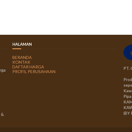
HALAMAN
BERANDA
KONTAK
DAFTAR HARGA
PT.
rga
PROFIL PERUSAHAAN
Prod
sepe
Kawa
Pipa
KAM
KAW
(BY
 &