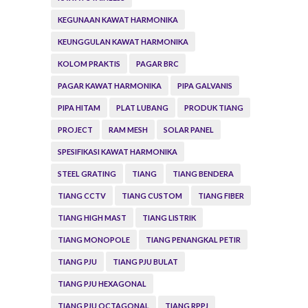
KEGUNAAN KAWAT HARMONIKA
KEUNGGULAN KAWAT HARMONIKA
KOLOM PRAKTIS
PAGAR BRC
PAGAR KAWAT HARMONIKA
PIPA GALVANIS
PIPA HITAM
PLAT LUBANG
PRODUK TIANG
PROJECT
RAM MESH
SOLAR PANEL
SPESIFIKASI KAWAT HARMONIKA
STEEL GRATING
TIANG
TIANG BENDERA
TIANG CCTV
TIANG CUSTOM
TIANG FIBER
TIANG HIGH MAST
TIANG LISTRIK
TIANG MONOPOLE
TIANG PENANGKAL PETIR
TIANG PJU
TIANG PJU BULAT
TIANG PJU HEXAGONAL
TIANG PJU OCTAGONAL
TIANG RPPJ