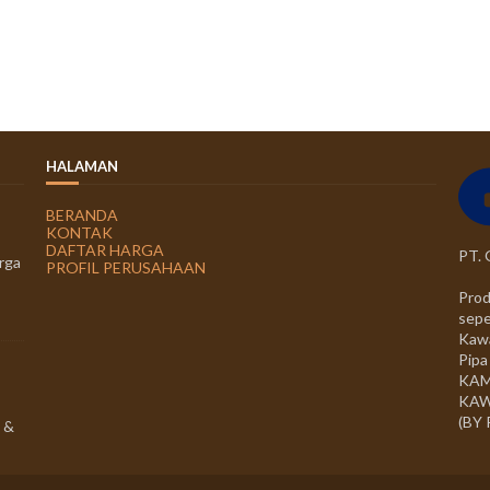
HALAMAN
BERANDA
KONTAK
DAFTAR HARGA
PT.
rga
PROFIL PERUSAHAAN
Prod
sepe
Kawa
Pipa
KAM
KAW
(BY
 &