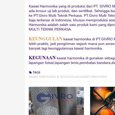
Kawat Harmonika yang di produksi dari PT. GIVRO MU
ada brosur uji lab produk, dan sertifikat. Sehingg
ke PT.Givro Multi Teknik Perkasa. PT.Givro Multi Tekn
baja terbesar di Indonesia, khusus memproduksi an
Harmonika adalah salah satu produk kami yang dipr
MULTI TEKNIK PERKASA.
KEUNGGULAN
kawat harmonika di PT.GIVRO 
lebih praktis, jadi pengiriman sejauh mana pun aman
banyak lagi keunggulannya kawat harmonika.
KEGUNAAN
kawat harmonika di gunakan sebaga
lapangan futsal,lapangan tenis,pembatas bandara,d
TAGS
KAWAT HARMONIKA
X
KEUNGGULAN KAWAT HARMONIKA