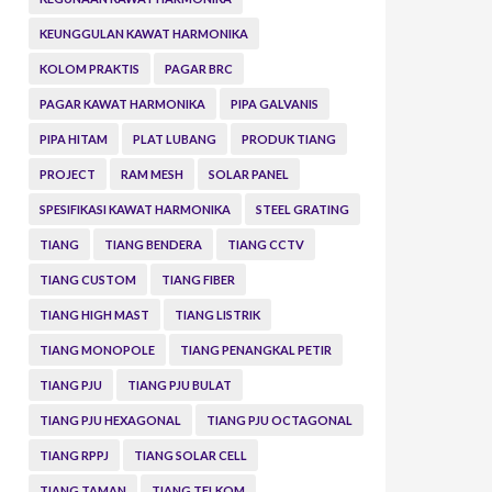
KEUNGGULAN KAWAT HARMONIKA
KOLOM PRAKTIS
PAGAR BRC
PAGAR KAWAT HARMONIKA
PIPA GALVANIS
PIPA HITAM
PLAT LUBANG
PRODUK TIANG
PROJECT
RAM MESH
SOLAR PANEL
SPESIFIKASI KAWAT HARMONIKA
STEEL GRATING
TIANG
TIANG BENDERA
TIANG CCTV
TIANG CUSTOM
TIANG FIBER
TIANG HIGH MAST
TIANG LISTRIK
TIANG MONOPOLE
TIANG PENANGKAL PETIR
TIANG PJU
TIANG PJU BULAT
TIANG PJU HEXAGONAL
TIANG PJU OCTAGONAL
TIANG RPPJ
TIANG SOLAR CELL
TIANG TAMAN
TIANG TELKOM