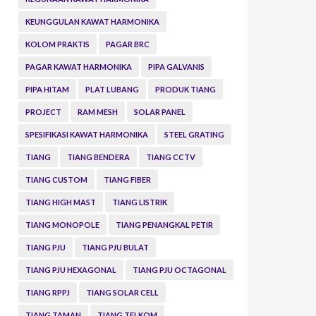
KEUNGGULAN KAWAT HARMONIKA
KOLOM PRAKTIS
PAGAR BRC
PAGAR KAWAT HARMONIKA
PIPA GALVANIS
PIPA HITAM
PLAT LUBANG
PRODUK TIANG
PROJECT
RAM MESH
SOLAR PANEL
SPESIFIKASI KAWAT HARMONIKA
STEEL GRATING
TIANG
TIANG BENDERA
TIANG CCTV
TIANG CUSTOM
TIANG FIBER
TIANG HIGH MAST
TIANG LISTRIK
TIANG MONOPOLE
TIANG PENANGKAL PETIR
TIANG PJU
TIANG PJU BULAT
TIANG PJU HEXAGONAL
TIANG PJU OCTAGONAL
TIANG RPPJ
TIANG SOLAR CELL
TIANG TAMAN
TIANG TELKOM