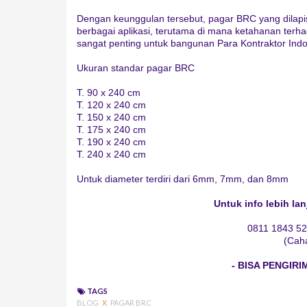
Dengan keunggulan tersebut, pagar BRC yang dilapisi
berbagai aplikasi, terutama di mana ketahanan terh
sangat penting untuk bangunan Para Kontraktor Indo
Ukuran standar pagar BRC
T. 90 x 240 cm
T. 120 x 240 cm
T. 150 x 240 cm
T. 175 x 240 cm
T. 190 x 240 cm
T. 240 x 240 cm
Untuk diameter terdiri dari 6mm, 7mm, dan 8mm
Untuk info lebih la
0811 1843 52
(Cah
- BISA PENGIRI
TAGS
BLOG
X
PAGAR BRC