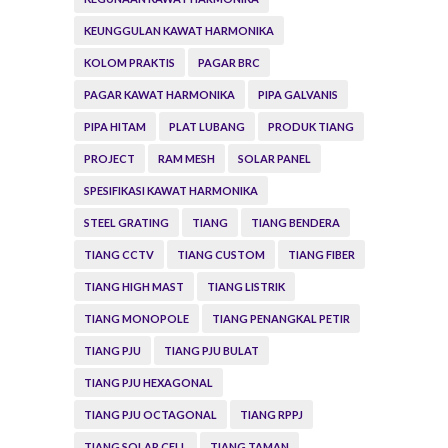
KEUNGGULAN KAWAT HARMONIKA
KOLOM PRAKTIS
PAGAR BRC
PAGAR KAWAT HARMONIKA
PIPA GALVANIS
PIPA HITAM
PLAT LUBANG
PRODUK TIANG
PROJECT
RAM MESH
SOLAR PANEL
SPESIFIKASI KAWAT HARMONIKA
STEEL GRATING
TIANG
TIANG BENDERA
TIANG CCTV
TIANG CUSTOM
TIANG FIBER
TIANG HIGH MAST
TIANG LISTRIK
TIANG MONOPOLE
TIANG PENANGKAL PETIR
TIANG PJU
TIANG PJU BULAT
TIANG PJU HEXAGONAL
TIANG PJU OCTAGONAL
TIANG RPPJ
TIANG SOLAR CELL
TIANG TAMAN