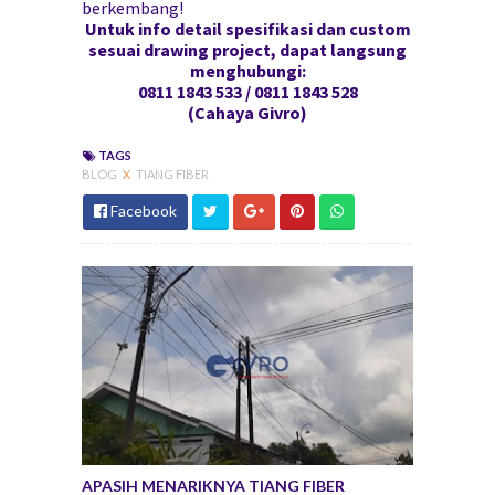
berkembang!
Untuk info detail spesifikasi dan custom
sesuai drawing project, dapat langsung
menghubungi:
0811 1843 533 / 0811 1843 528
(Cahaya Givro)
TAGS
BLOG
X
TIANG FIBER
Facebook
APASIH MENARIKNYA TIANG FIBER