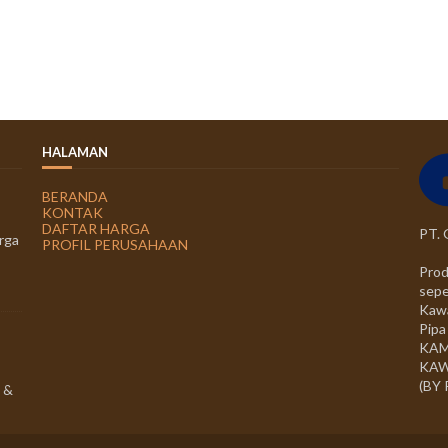
HALAMAN
BERANDA
KONTAK
DAFTAR HARGA
PT.
rga
PROFIL PERUSAHAAN
Prod
sepe
Kawa
Pipa
KAM
KAW
(BY
 &