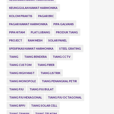
KEUNGGULAN KAWAT HARMONIKA
KOLOM PRAKTIS
PAGAR BRC
PAGAR KAWAT HARMONIKA
PIPA GALVANIS
PIPA HITAM
PLAT LUBANG
PRODUK TIANG
PROJECT
RAM MESH
SOLAR PANEL
SPESIFIKASI KAWAT HARMONIKA
STEEL GRATING
TIANG
TIANG BENDERA
TIANG CCTV
TIANG CUSTOM
TIANG FIBER
TIANG HIGH MAST
TIANG LISTRIK
TIANG MONOPOLE
TIANG PENANGKAL PETIR
TIANG PJU
TIANG PJU BULAT
TIANG PJU HEXAGONAL
TIANG PJU OCTAGONAL
TIANG RPPJ
TIANG SOLAR CELL
TIANG TAMAN
TIANG TELKOM